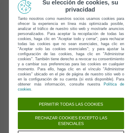
Su elección de cookies, su
privacidad
Protección multicapa para tu vida digital
Tanto nosotros como nuestros socios usamos cookies para
(contiene la solución ESET Internet Security).
ofrecer la experiencia en línea más optimizada posible,
Protégete de una forma sencilla con la tecnología
analizar el tráfico de nuestro sitio web y mostrarle anuncios
legendaria de ESET. Mantén tu webcam protegida, accede
personalizados. Para aceptar la recopilación de todas las
a tu banca online y disfruta de una navegación más
cookies, haga clic en "Aceptar todo y cerrar"; para rechazar
segura. Contiene la solución ESET Internet Security.
todas las cookies que no sean esenciales, haga clic en
"Aceptar solo las cookies esenciales"; y para ajustar la
configuración de las cookies, haga clic en "Administrar
COMPRAR DESDE 39.99€
cookies". También tiene derecho a revocar su consentimiento
y a cambiar sus preferencias para las cookies en cualquier
momento. Para ello, haga clic en el vínculo "Administrar
cookies" ubicado en el pie de página de nuestro sitio web o
en la configuración de su cuenta (si está disponible). Para
obtener más información, consulte nuestra
Política de
cookies
.
PERMITIR TODAS LAS COOKIES
RECHAZAR COOKIES EXCEPTO LAS
ESENCIALES