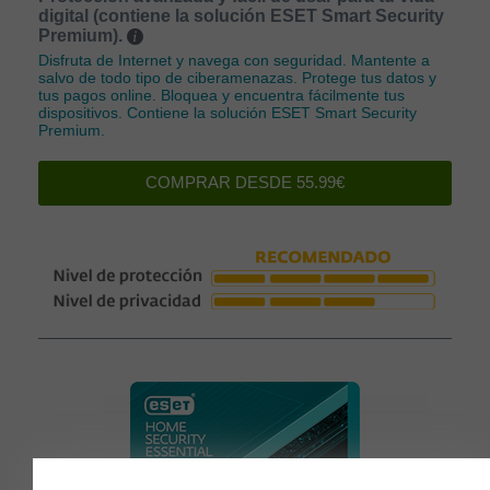
digital (contiene la solución ESET Smart Security
Premium).
Disfruta de Internet y navega con seguridad. Mantente a
salvo de todo tipo de ciberamenazas. Protege tus datos y
tus pagos online. Bloquea y encuentra fácilmente tus
dispositivos. Contiene la solución ESET Smart Security
Premium.
COMPRAR DESDE 55.99€