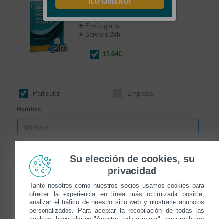
+
Instalador de ESET
incluido
+
Memoria USB de 64GB
+
Envío gratis
+
Servicio 24h
17.64€
Particular
Empresa
Nombre
Apellidos
Su elección de cookies, su
privacidad
Email
Tanto nosotros como nuestros socios usamos cookies para
ofrecer la experiencia en línea más optimizada posible,
analizar el tráfico de nuestro sitio web y mostrarle anuncios
personalizados. Para aceptar la recopilación de todas las
cookies, haga clic en "Aceptar todo y cerrar"; para rechazar