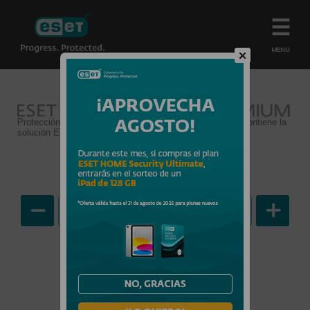
MENU
Protección avanzada y fácil de usar para tu vida digital (contiene la
solución ESET Smart Security Premium).
Más info
Equipos a proteger
69.99
€
-
20
%
55.99
€
Precio:
IVA incluido
-
Suscripción por
1 AÑO